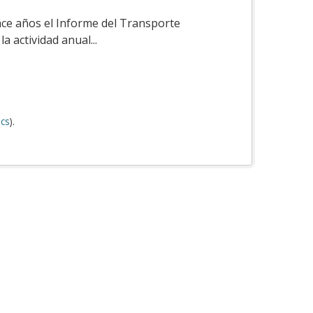
ace años el Informe del Transporte
a actividad anual...
cs
).