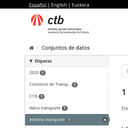
Ir
Español
|
English
|
Euskera
al
contenido
Conjuntos de datos
Etiquetas
2020
1
Consorcio de Transp...
1
1
CTB
1
datos transporte
Eti
1
Informe transporte
1