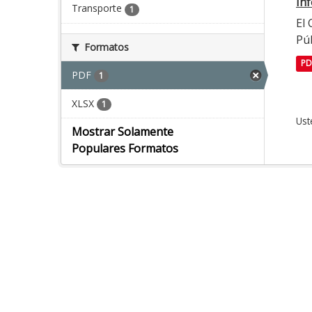
In
Transporte
1
El
Púb
Formatos
PD
PDF
1
XLSX
1
Ust
Mostrar Solamente
Populares Formatos