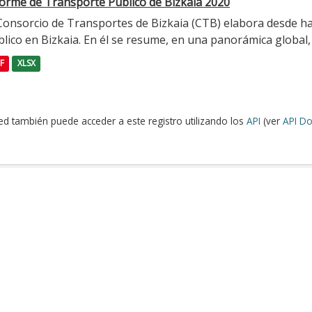
forme de Transporte Público de Bizkaia 2020
 Consorcio de Transportes de Bizkaia (CTB) elabora desde h
lico en Bizkaia. En él se resume, en una panorámica global, l
F
XLSX
ed también puede acceder a este registro utilizando los
API
(ver
API Do