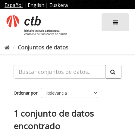
Ir
Español
|
English
|
Euskera
al
contenido
Conjuntos de datos
Ordenar por
1 conjunto de datos
encontrado