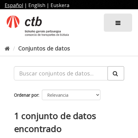
Ir
Español
|
English
|
Euskera
al
contenido
Conjuntos de datos
Ordenar por
1 conjunto de datos
encontrado