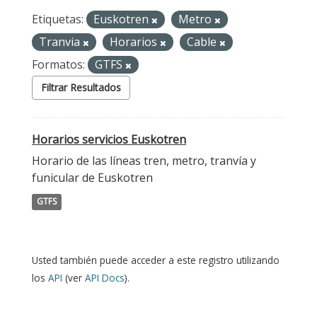
Etiquetas:
Euskotren
Metro
Tranvia
Horarios
Cable
Formatos:
GTFS
Filtrar Resultados
Horarios servicios Euskotren
Horario de las líneas tren, metro, tranvía y
funicular de Euskotren
GTFS
Usted también puede acceder a este registro utilizando
los
API
(ver
API Docs
).