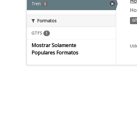
Ho
Tren
1
Hor
Formatos
GT
GTFS
1
Mostrar Solamente
Ust
Populares Formatos