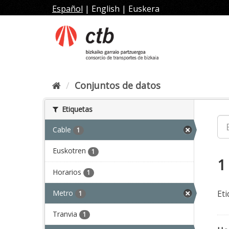
Ir
Español
|
English
|
Euskera
al
contenido
Conjuntos de datos
Etiquetas
Cable
1
Euskotren
1
1
Horarios
1
Metro
Eti
1
Tranvia
1