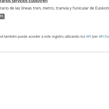
rarios servicios Euskotren
ario de las líneas tren, metro, tranvía y funicular de Euskot
FS
ed también puede acceder a este registro utilizando los
API
(ver
API Do