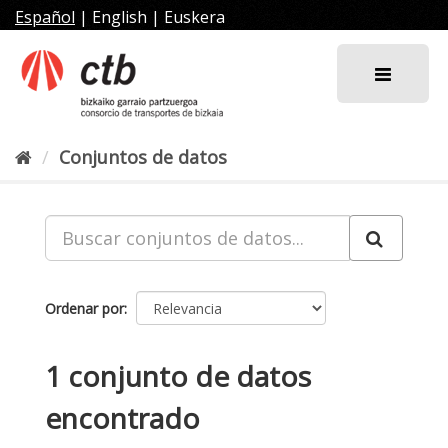
Ir
Español
|
English
|
Euskera
al
contenido
Conjuntos de datos
Ordenar por
1 conjunto de datos
encontrado