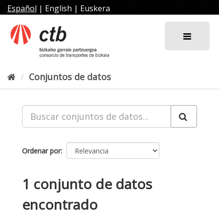
Ir
Español
|
English
|
Euskera
al
contenido
Conjuntos de datos
Ordenar por
1 conjunto de datos
encontrado