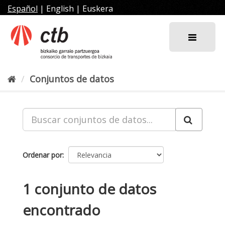
Ir
Español
|
English
|
Euskera
al
contenido
Conjuntos de datos
Ordenar por
1 conjunto de datos
encontrado