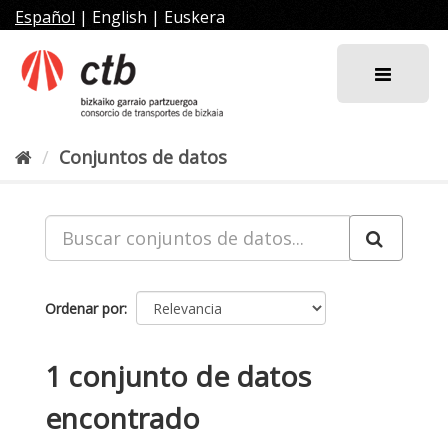
Ir
Español
|
English
|
Euskera
al
contenido
Conjuntos de datos
Ordenar por
1 conjunto de datos
encontrado