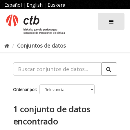
Ir
Español
|
English
|
Euskera
al
contenido
Conjuntos de datos
Ordenar por
1 conjunto de datos
encontrado