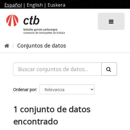
Ir
Español
|
English
|
Euskera
al
contenido
Conjuntos de datos
Ordenar por
1 conjunto de datos
encontrado