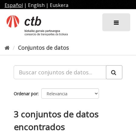
Ir
Español
|
English
|
Euskera
al
contenido
Conjuntos de datos
Ordenar por
3 conjuntos de datos
encontrados