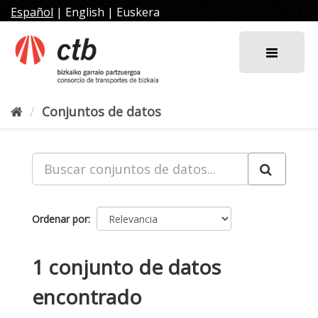
Ir
Español
|
English
|
Euskera
al
contenido
Conjuntos de datos
Ordenar por
1 conjunto de datos
encontrado