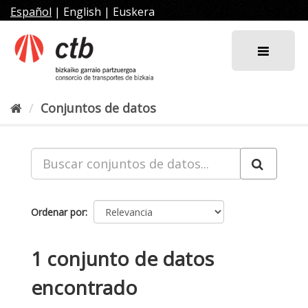
Ir
Español
|
English
|
Euskera
al
contenido
Conjuntos de datos
Ordenar por
1 conjunto de datos
encontrado