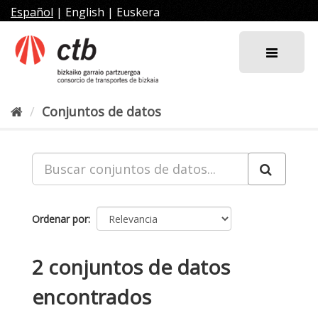
Ir
Español
|
English
|
Euskera
al
contenido
Conjuntos de datos
Ordenar por
2 conjuntos de datos
encontrados