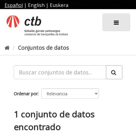
Ir
Español
|
English
|
Euskera
al
contenido
Conjuntos de datos
Ordenar por
1 conjunto de datos
encontrado