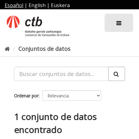
Ir
Español
|
English
|
Euskera
al
contenido
Conjuntos de datos
Ordenar por
1 conjunto de datos
encontrado