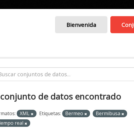
Bienvenida
Conj
 conjunto de datos encontrado
rmatos:
XML
Etiquetas:
Bermeo
Bermibusa
iempo real