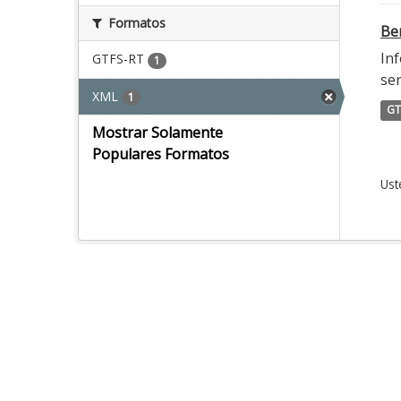
Formatos
Ber
Inf
GTFS-RT
1
ser
XML
1
GT
Mostrar Solamente
Populares Formatos
Ust