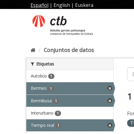
Ir
Español
|
English
|
Euskera
al
contenido
Conjuntos de datos
Etiquetas
Autobús
1
Bermeo
1
1
Bermibusa
1
Interurbano
Fo
1
T
Tiempo real
1