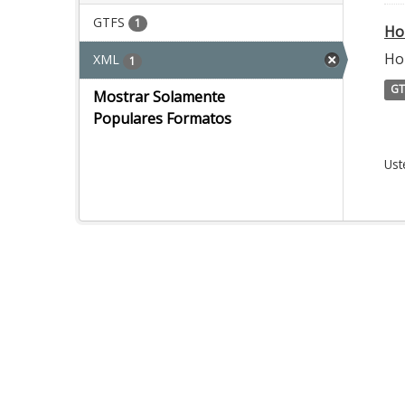
GTFS
1
Ho
Ho
XML
1
GT
Mostrar Solamente
Populares Formatos
Ust