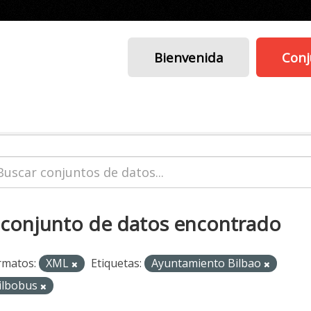
Bienvenida
Conj
 conjunto de datos encontrado
rmatos:
XML
Etiquetas:
Ayuntamiento Bilbao
ilbobus