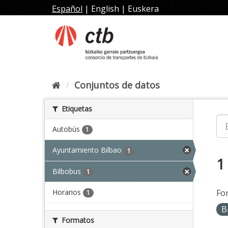
Ir
Español
|
English
|
Euskera
al
contenido
Conjuntos de datos
Etiquetas
Autobús
1
Ayuntamiento Bilbao
1
1
Bilbobus
1
Horarios
Fo
1
B
Formatos