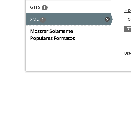
GTFS
1
Ho
Ho
XML
1
GT
Mostrar Solamente
Populares Formatos
Ust