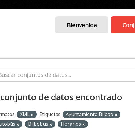
Bienvenida
Conj
 conjunto de datos encontrado
rmatos:
XML
Etiquetas:
Ayuntamiento Bilbao
utobús
Bilbobus
Horarios