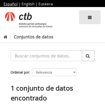
Ir
Español
|
English
|
Euskera
al
contenido
Conjuntos de datos
Ordenar por
1 conjunto de datos
encontrado