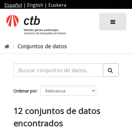
Ir
Español
|
English
|
Euskera
al
contenido
Conjuntos de datos
Ordenar por
12 conjuntos de datos
encontrados