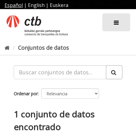
Ir
Español
|
English
|
Euskera
al
contenido
Conjuntos de datos
Ordenar por
1 conjunto de datos
encontrado