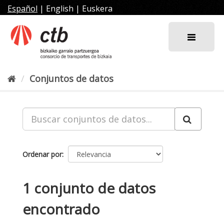
Ir
Español
|
English
|
Euskera
al
contenido
Conjuntos de datos
Ordenar por
1 conjunto de datos
encontrado