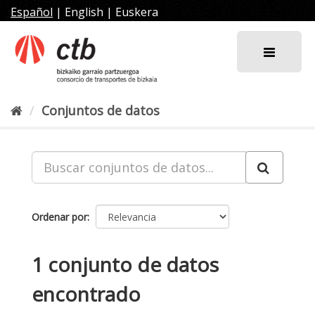
Ir
Español
|
English
|
Euskera
al
contenido
Conjuntos de datos
Ordenar por
1 conjunto de datos
encontrado