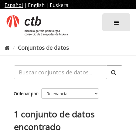
Ir
Español
|
English
|
Euskera
al
contenido
Conjuntos de datos
Ordenar por
1 conjunto de datos
encontrado