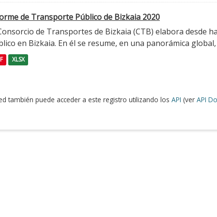
forme de Transporte Público de Bizkaia 2020
 Consorcio de Transportes de Bizkaia (CTB) elabora desde h
lico en Bizkaia. En él se resume, en una panorámica global, l
F
XLSX
ed también puede acceder a este registro utilizando los
API
(ver
API Do