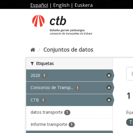
Ir
Español
|
English
|
Euskera
al
contenido
Conjuntos de datos
Etiquetas
2020
1
Consorcio de Transp...
1
1
CTB
1
datos transporte
Fo
1
T
Informe transporte
1