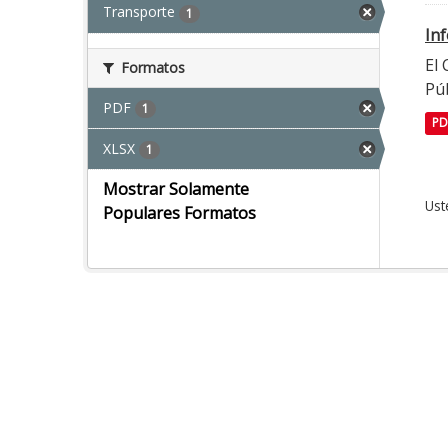
Transporte
1
In
El
Formatos
Púb
PDF
1
PD
XLSX
1
Mostrar Solamente
Ust
Populares Formatos