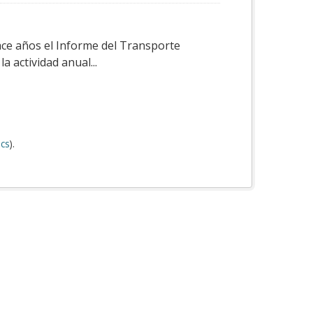
ace años el Informe del Transporte
a actividad anual...
cs
).