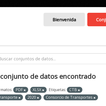
Bienvenida
Conj
 conjunto de datos encontrado
rmatos:
PDF
XLSX
Etiquetas:
CTB
ransporte
2020
Consorcio de Transportes