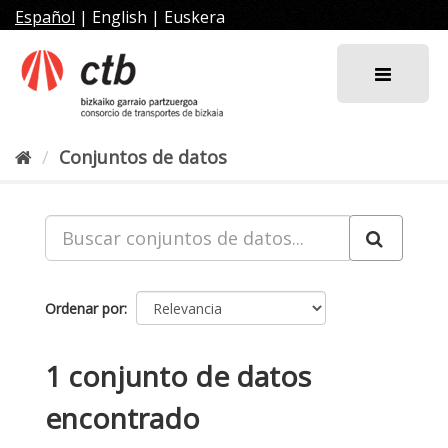
Ir
Español
|
English
|
Euskera
al
contenido
Conjuntos de datos
Ordenar por
1 conjunto de datos
encontrado