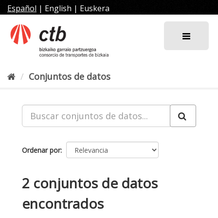
Ir
Español
|
English
|
Euskera
al
contenido
Conjuntos de datos
Ordenar por
2 conjuntos de datos
encontrados