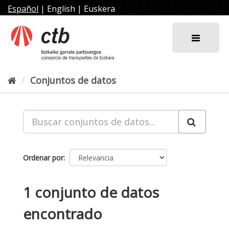
Ir
Español
|
English
|
Euskera
al
contenido
Conjuntos de datos
Ordenar por
1 conjunto de datos
encontrado