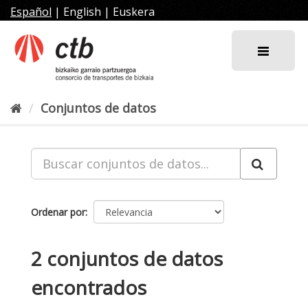
Ir
Español
|
English
|
Euskera
al
contenido
Conjuntos de datos
Ordenar por
2 conjuntos de datos
encontrados