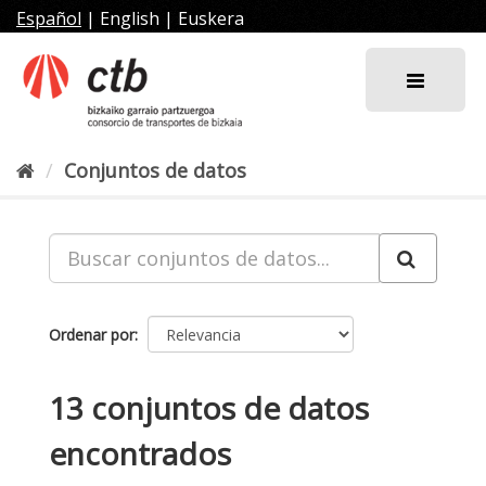
Ir
Español
|
English
|
Euskera
al
contenido
Conjuntos de datos
Ordenar por
13 conjuntos de datos
encontrados