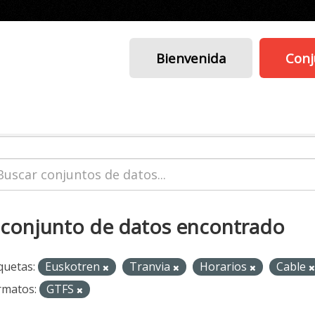
Bienvenida
Conj
 conjunto de datos encontrado
quetas:
Euskotren
Tranvia
Horarios
Cable
rmatos:
GTFS