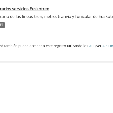
rarios servicios Euskotren
ario de las líneas tren, metro, tranvía y funicular de Euskot
FS
ed también puede acceder a este registro utilizando los
API
(ver
API Do