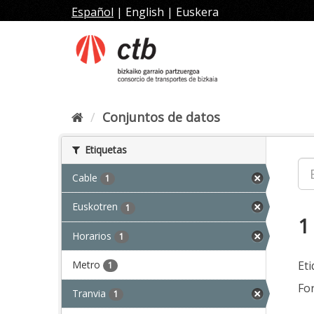
Ir
Español
|
English
|
Euskera
al
contenido
Conjuntos de datos
Etiquetas
Cable
1
Euskotren
1
1
Horarios
1
Metro
Eti
1
Fo
Tranvia
1