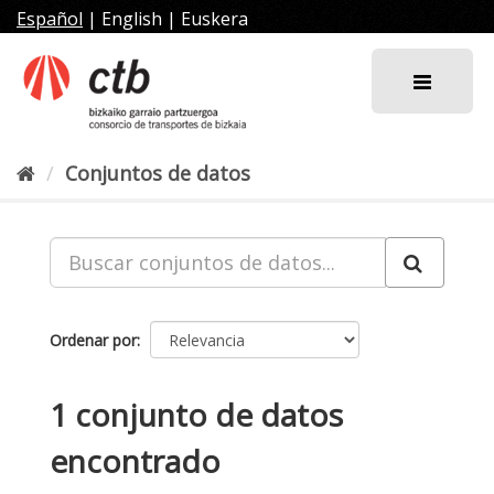
Ir
Español
|
English
|
Euskera
al
contenido
Conjuntos de datos
Ordenar por
1 conjunto de datos
encontrado