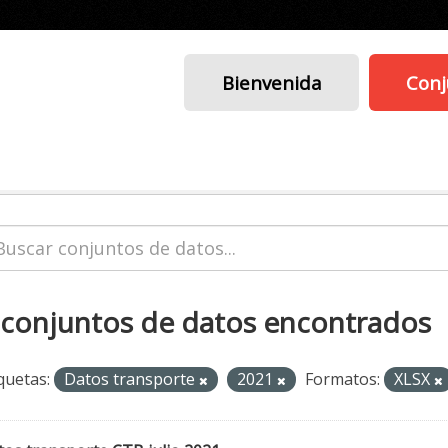
Bienvenida
Conj
 conjuntos de datos encontrados
quetas:
Datos transporte
2021
Formatos:
XLSX