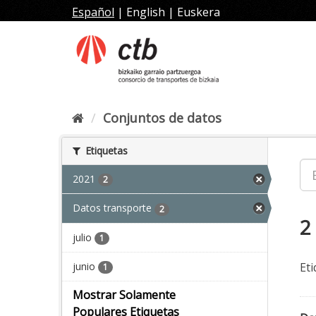
Ir
Español
|
English
|
Euskera
al
contenido
Conjuntos de datos
Etiquetas
2021
2
Datos transporte
2
2
julio
1
junio
Eti
1
Mostrar Solamente
Populares Etiquetas