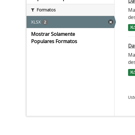
Da
Ma
Formatos
des
XLSX
2
XL
Mostrar Solamente
Populares Formatos
Da
Ma
des
XL
Ust