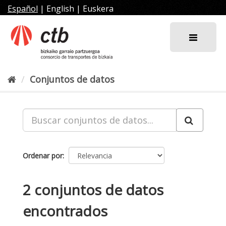
Ir
Español
|
English
|
Euskera
al
contenido
Conjuntos de datos
Ordenar por
2 conjuntos de datos
encontrados