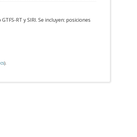
 GTFS-RT y SIRI. Se incluyen: posiciones
cs
).