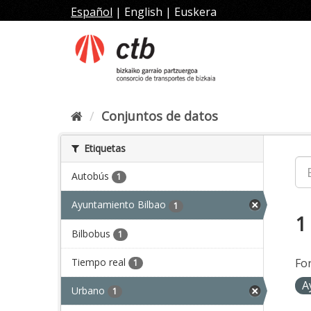
Ir
Español
|
English
|
Euskera
al
contenido
Conjuntos de datos
Etiquetas
Autobús
1
Ayuntamiento Bilbao
1
1
Bilbobus
1
Tiempo real
Fo
1
A
Urbano
1