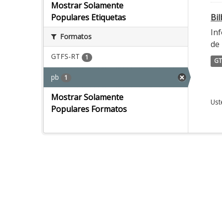
Mostrar Solamente
Bi
Populares Etiquetas
Inf
Formatos
de 
GTFS-RT
1
GT
pb
1
Mostrar Solamente
Ust
Populares Formatos