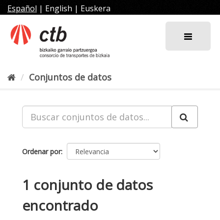
Ir
Español
|
English
|
Euskera
al
contenido
Conjuntos de datos
Ordenar por
1 conjunto de datos
encontrado