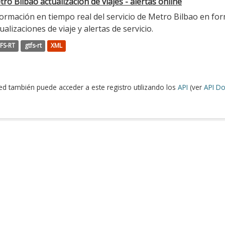
ro Bilbao actualización de viajes - alertas online
ormación en tiempo real del servicio de Metro Bilbao en for
ualizaciones de viaje y alertas de servicio.
FS-RT
gtfs-rt
XML
ed también puede acceder a este registro utilizando los
API
(ver
API Do