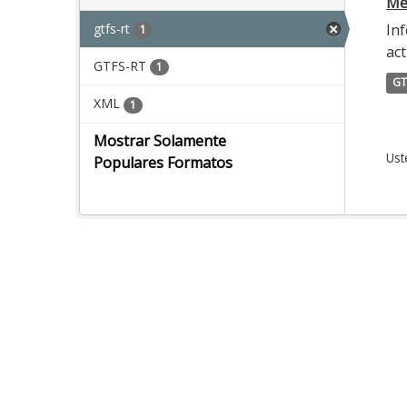
Met
gtfs-rt
Inf
1
act
GTFS-RT
1
GT
XML
1
Mostrar Solamente
Ust
Populares Formatos