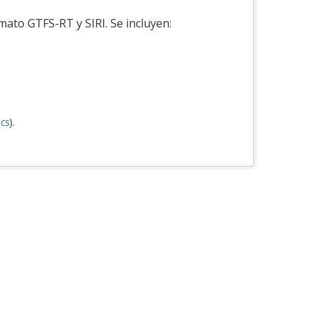
mato GTFS-RT y SIRI. Se incluyen:
cs
).