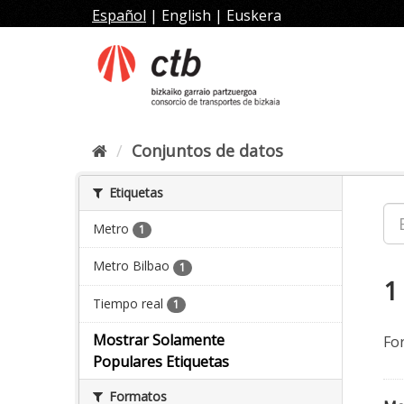
Ir
Español
|
English
|
Euskera
al
contenido
Conjuntos de datos
Etiquetas
Metro
1
Metro Bilbao
1
1
Tiempo real
1
Mostrar Solamente
Fo
Populares Etiquetas
Formatos