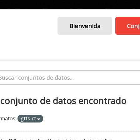
Bienvenida
Conj
 conjunto de datos encontrado
rmatos:
gtfs-rt