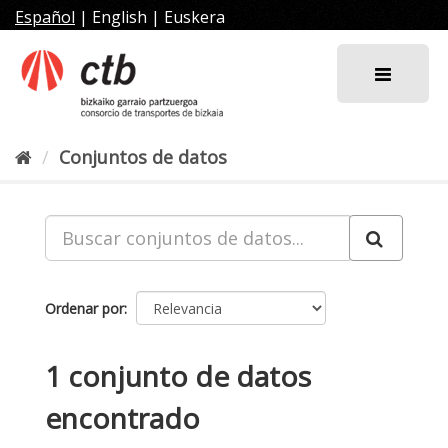
Ir
Español
|
English
|
Euskera
al
contenido
Conjuntos de datos
Ordenar por
1 conjunto de datos
encontrado