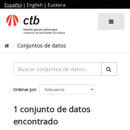
Ir
Español
|
English
|
Euskera
al
contenido
Conjuntos de datos
Ordenar por
1 conjunto de datos
encontrado