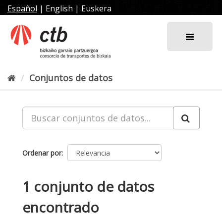
Ir
Español
|
English
|
Euskera
al
contenido
Conjuntos de datos
Ordenar por
1 conjunto de datos
encontrado