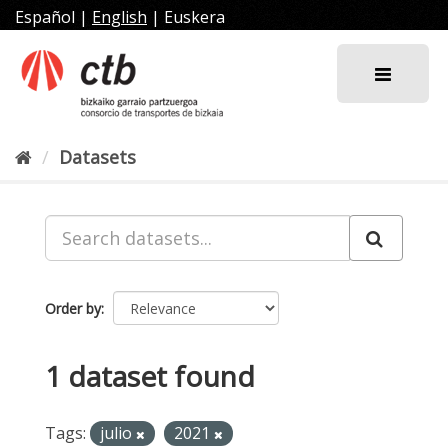
Skip
Español
|
English
|
Euskera
to
content
Datasets
Order by
1 dataset found
Tags:
julio
2021