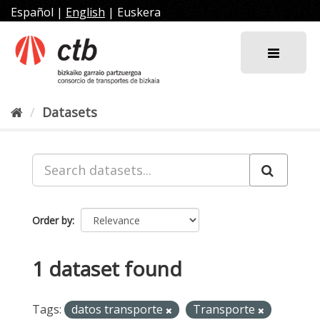
Skip
Español
|
English
|
Euskera
to
content
Datasets
Order by
1 dataset found
Tags:
datos transporte
Transporte