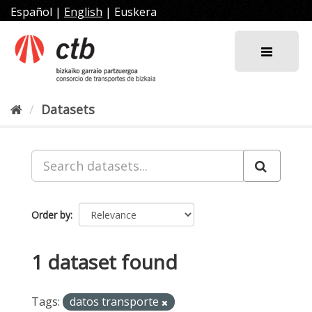
Skip
Español
|
English
|
Euskera
to
content
Datasets
Order by
1 dataset found
Tags:
datos transporte