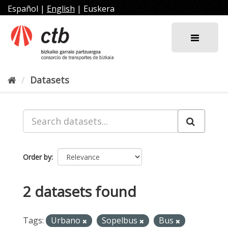
Skip
Español
|
English
|
Euskera
to
content
Datasets
Order by
2 datasets found
Tags:
Urbano
Sopelbus
Bus