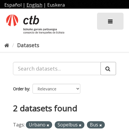
Skip
Español
|
English
|
Euskera
to
content
Datasets
Order by
2 datasets found
Tags:
Urbano
Sopelbus
Bus