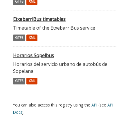
GTFS
XML
EtxebarriBus timetables
Timetable of the EtxebarriBus service
GTFS
XML
Horarios Sopelbus
Horarios del servicio urbano de autobús de
Sopelana
GTFS
XML
You can also access this registry using the
API
(see
API
Docs
).