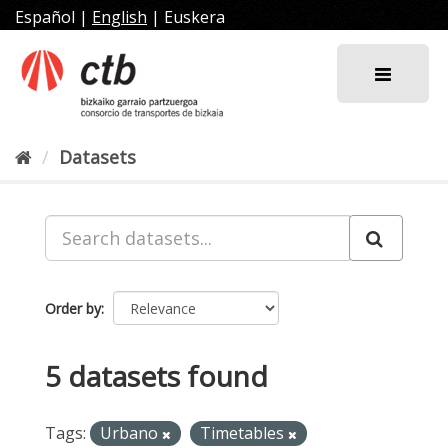
Skip
Español
|
English
|
Euskera
to
content
Datasets
Order by
5 datasets found
Tags:
Urbano
Timetables