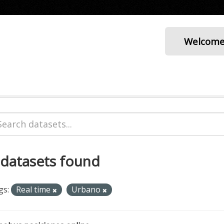
Welcom
 datasets found
gs:
Real time
Urbano