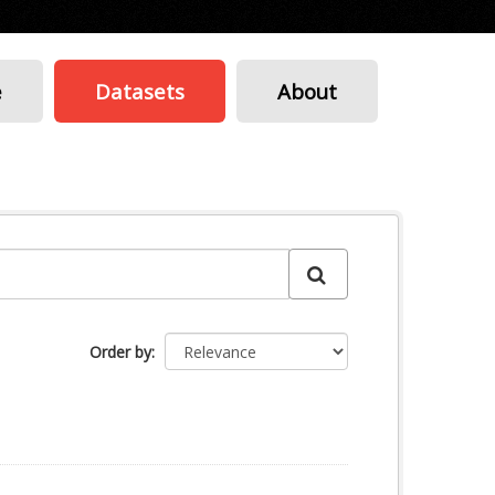
e
Datasets
About
Order by