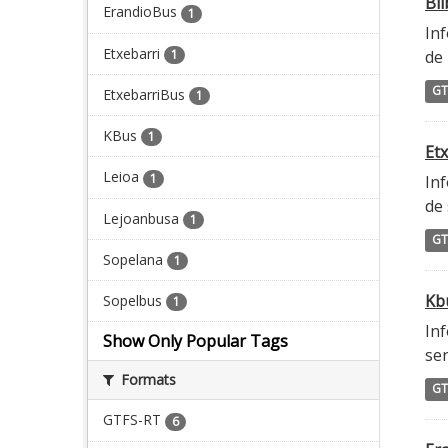
Bi
ErandioBus
1
Inf
Etxebarri
1
de 
GT
EtxebarriBus
1
KBus
1
Etx
Leioa
1
Inf
de 
Lejoanbusa
1
GT
Sopelana
1
Kbu
Sopelbus
1
Inf
Show Only Popular Tags
ser
Formats
GT
GTFS-RT
6