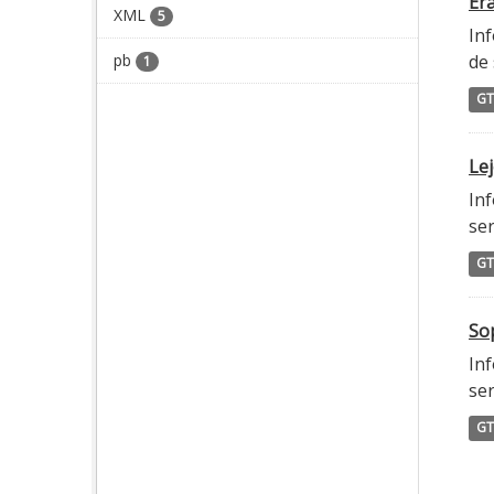
Era
XML
5
Inf
pb
de 
1
GT
Lej
Inf
ser
GT
Sop
Inf
ser
GT