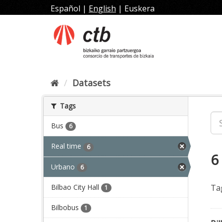
Skip
Español
|
English
|
Euskera
to
content
Datasets
Tags
Bus
6
Real time
6
6
Urbano
6
Bilbao City Hall
Ta
1
Bilbobus
1