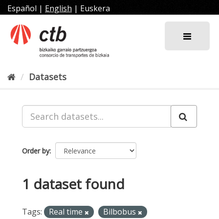
Skip
Español
|
English
|
Euskera
to
content
Datasets
Order by
1 dataset found
Tags:
Real time
Bilbobus