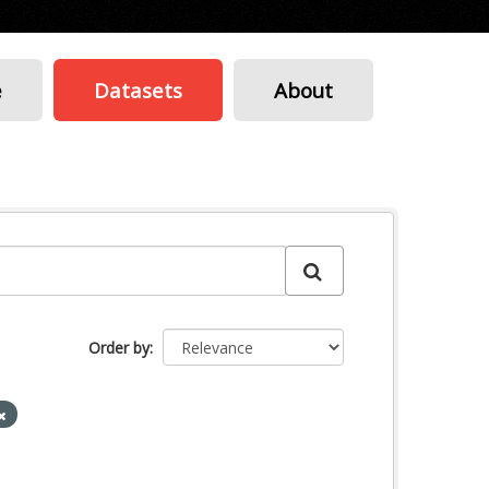
e
Datasets
About
Order by