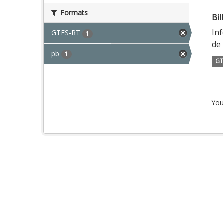
Formats
Bi
Inf
GTFS-RT
1
de 
pb
1
GT
You