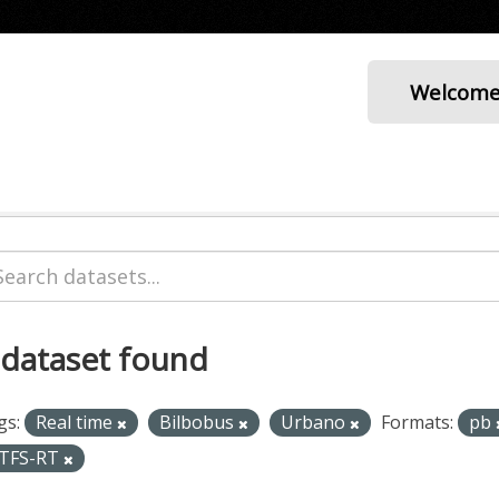
Welcom
 dataset found
gs:
Real time
Bilbobus
Urbano
Formats:
pb
TFS-RT