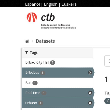
Skip
Español
|
English
|
Euskera
to
content
Datasets
Tags
Bilbao City Hall
1
Bilbobus
1
1
Bus
1
Real time
Ta
1
G
Urbano
1