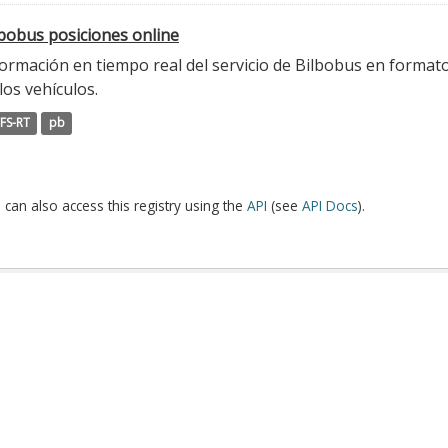
lbobus posiciones online
ormación en tiempo real del servicio de Bilbobus en formato
los vehículos.
FS-RT
pb
 can also access this registry using the
API
(see
API Docs
).